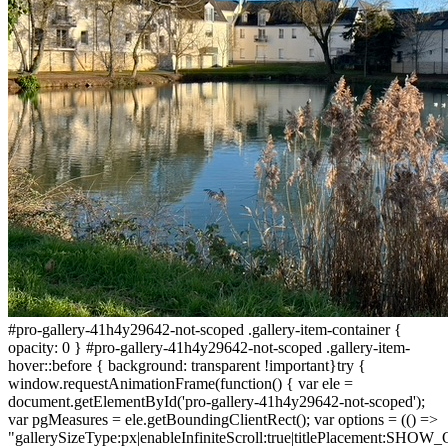
#pro-gallery-41h4y29642-not-scoped .gallery-item-container {
opacity: 0 } #pro-gallery-41h4y29642-not-scoped .gallery-item-
hover::before { background: transparent !important}try {
window.requestAnimationFrame(function() { var ele =
document.getElementById('pro-gallery-41h4y29642-not-scoped');
var pgMeasures = ele.getBoundingClientRect(); var options = (() =>
"gallerySizeType:px|enableInfiniteScroll:true|titlePlacement:SHO