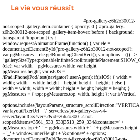
#pro-gallery-z6h2o30012-
not-scoped .gallery-item-container { opacity: 0 } #pro-gallery-
z6h2o30012-not-scoped .gallery-item-hover::before { background:
transparent !important}try {
window.requestAnimationFrame(function() { var ele =
document.getElementById('pro-gallery-z6h2o30012-not-scoped');
var pgMeasures = ele.getBoundingClientRect(); var options = (() =>
"gallerySizeType:px|enableInfiniteScroll:true|titlePlacement:SHO
(ele); var width = pgMeasures.width; var height =
pgMeasures.height; var isIOS =
/iPad|iPhone|iPod/.test(navigator?.userAgent); if(isIOS) { width =
width; width = width; height = height; height = height; } else {
width = width; width = width; height = height; height = height; }
pgMeasures = { top: pgMeasures.top, width, height }; var isVertical
=
options.includes('layoutParams_structure_scrollDirection:"VERTICA
var layoutFixerUrl = '/_serverless/pro-gallery-css-v4-
server/layoutCss?ver=2&id=z6h2o30012-not-
scoped&items=3561_533_533|3513_259_334&container=' +
pgMeasures.top + '_' + pgMeasures.width + '_' + pgMeasures.height
+ '_' + window.innerHeight + '&options=' + options;
document.getElementById('layout-fixer-style-z6h2o30012-not-