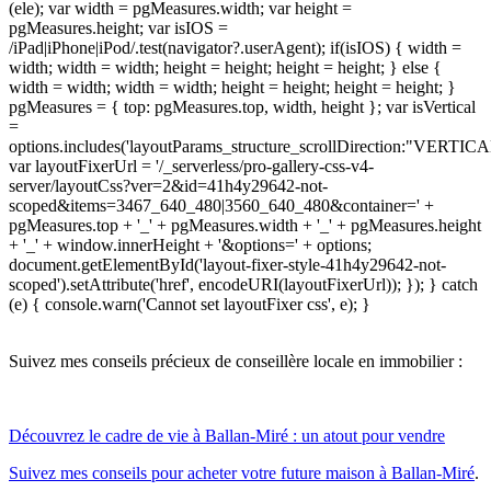
(ele); var width = pgMeasures.width; var height =
pgMeasures.height; var isIOS =
/iPad|iPhone|iPod/.test(navigator?.userAgent); if(isIOS) { width =
width; width = width; height = height; height = height; } else {
width = width; width = width; height = height; height = height; }
pgMeasures = { top: pgMeasures.top, width, height }; var isVertical
=
options.includes('layoutParams_structure_scrollDirection:"VERTICA
var layoutFixerUrl = '/_serverless/pro-gallery-css-v4-
server/layoutCss?ver=2&id=41h4y29642-not-
scoped&items=3467_640_480|3560_640_480&container=' +
pgMeasures.top + '_' + pgMeasures.width + '_' + pgMeasures.height
+ '_' + window.innerHeight + '&options=' + options;
document.getElementById('layout-fixer-style-41h4y29642-not-
scoped').setAttribute('href', encodeURI(layoutFixerUrl)); }); } catch
(e) { console.warn('Cannot set layoutFixer css', e); }
Suivez mes conseils précieux de conseillère locale en immobilier :
Découvrez le cadre de vie à Ballan-Miré : un atout pour vendre
Suivez mes conseils pour acheter votre future maison à Ballan-Miré
.