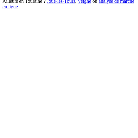
Ailleurs en Touraine ?
Joué-lès-Tours
,
Veigné
ou
analyse de marché
en ligne
.